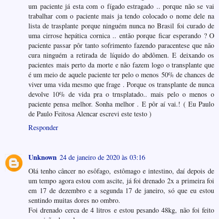
um paciente já esta com o fígado estragado .. porque não se vai
trabalhar com o paciente mais ja tendo colocado o nome dele na
lista de trasplante porque ninguém nunca no Brasil foi curado de
uma cirrose hepática cornica .. então porque ficar esperando ? O
paciente passar pôr tanto sofrimento fazendo paracentese que não
cura ninguém a retirada de líquido do abdômen. E deixando os
pacientes mais perto da morte e não fazem logo o transplante que
é um meio de aquele paciente ter pelo o menos 50% de chances de
viver uma vida mesmo que frage . Porque os transplante de nunca
devolve 10% de vida pra o trnsplatado.. mais pelo o menos o
paciente pensa melhor. Sonha melhor . E pôr aí vai.! ( Eu Paulo
de Paulo Feitosa Alencar escrevi este testo )
Responder
Unknown
24 de janeiro de 2020 às 03:16
Olá tenho câncer no esôfago, estômago e intestino, daí depois de
um tempo agora estou com ascite, já foi drenado 2x a primeira foi
em 17 de dezembro e a segunda 17 de janeiro, só que eu estou
sentindo muitas dores no ombro.
Foi drenado cerca de 4 litros e estou pesando 48kg, não foi feito