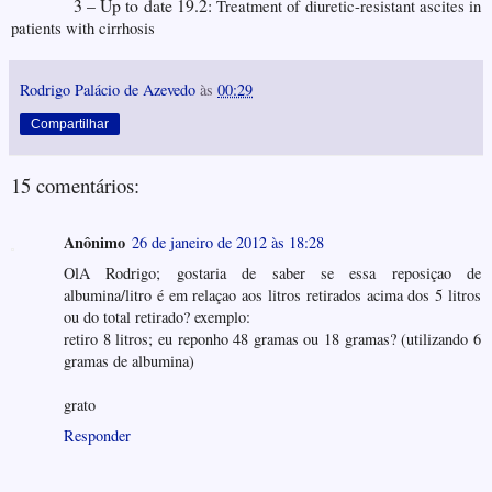
3 – Up to date 19.2:
Treatment of diuretic-resistant ascites in
patients with cirrhosis
Rodrigo Palácio de Azevedo
às
00:29
Compartilhar
15 comentários:
Anônimo
26 de janeiro de 2012 às 18:28
OlA Rodrigo; gostaria de saber se essa reposiçao de
albumina/litro é em relaçao aos litros retirados acima dos 5 litros
ou do total retirado? exemplo:
retiro 8 litros; eu reponho 48 gramas ou 18 gramas? (utilizando 6
gramas de albumina)
grato
Responder