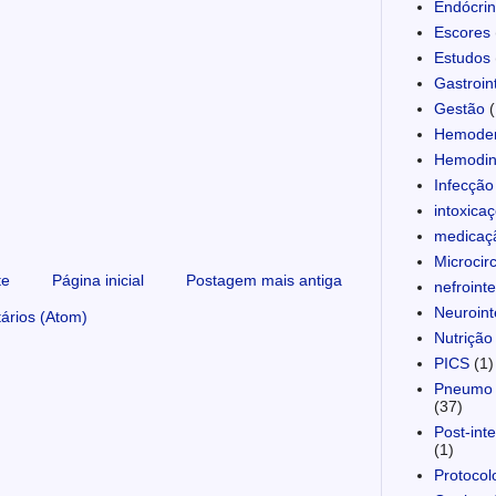
Endócrin
Escores
Estudos
Gastroint
Gestão
(
Hemoder
Hemodin
Infecção
intoxica
medicaç
Microcir
te
Página inicial
Postagem mais antiga
nefroint
Neuroint
ários (Atom)
Nutrição
PICS
(1)
Pneumo 
(37)
Post-int
(1)
Protocol