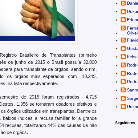
Danie
Doko
Edua
Ferna
Olivei
Flávi
Gusta
gistro Brasileiro de Transplantes (primeiro
Kelso
mês de junho de 2015 o Brasil possuía 32.000
Rodri
 espera para transplante de órgãos, sendo o rim,
Rodri
do, os órgãos mais esperados, com 19.249,
Rodri
tes na lista respectivamente.
Sanm
 semestre de 2015 foram registrados 4.715
Sergi
 Destes, 1.356 se tornaram doadores efetivos e
Unkn
os órgãos utilizados em transplantes. Dentre os
 baixos índices a recusa familiar foi a grande
Seguidores
54 recusas, totalizando 44% das causas da não
ção de órgãos.