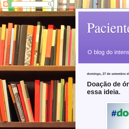
Pacient
O blog do intens
domingo, 27 de setembro d
Doação de ór
essa ideia.