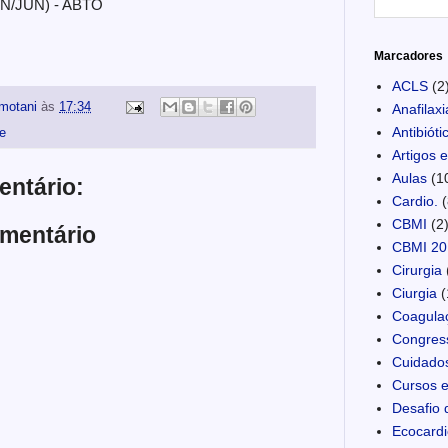
AN/JUN) - ABTO
Marcadores
ACLS
(2
motani
às
17:34
Anafilaxi
Antibióti
e
Artigos 
Aulas
(1
ntário:
Cardio.
(
CBMI
(2
mentário
CBMI 20
Cirurgia
Ciurgia
(
Coagula
Congres
Cuidados
Cursos e
Desafio 
Ecocardi