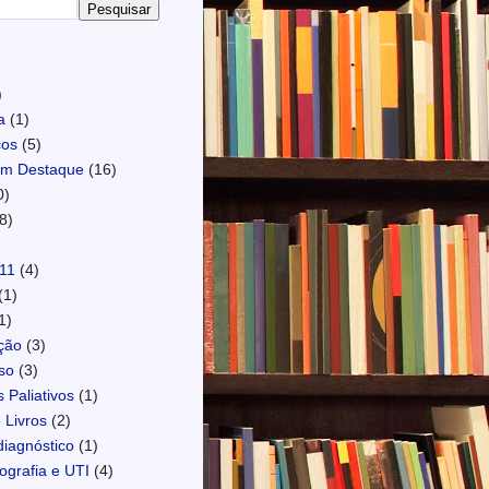
)
a
(1)
cos
(5)
em Destaque
(16)
0)
8)
)
11
(4)
(1)
1)
ção
(3)
so
(3)
 Paliativos
(1)
 Livros
(2)
diagnóstico
(1)
ografia e UTI
(4)