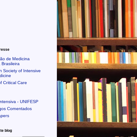
eresse
ão de Medicina
 Brasileira
 Society of Intensive
dicine
f Critical Care
e
Intensiva - UNIFESP
igos Comentados
apers
te blog