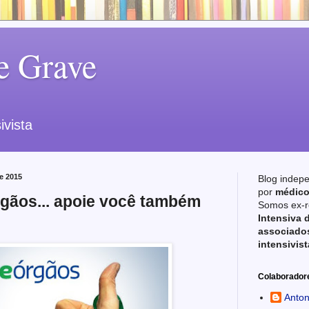
e Grave
ivista
e 2015
Blog indep
por
médico
gãos... apoie você também
Somos ex-r
Intensiva 
associados
intensivist
Colaborador
Anton