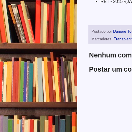
RBT - 2015 -(J
Postado por
Daniere To
Marcadores:
Transplant
Nenhum come
Postar um co