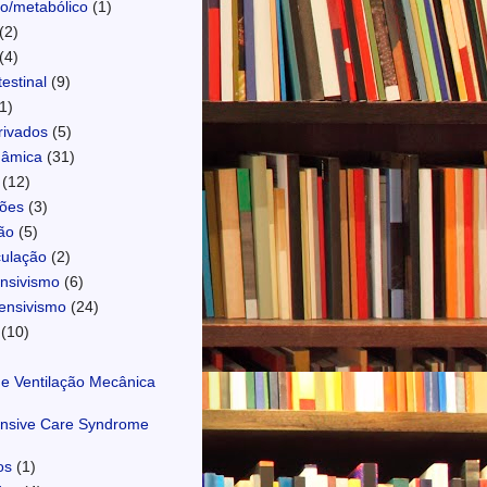
o/metabólico
(1)
(2)
(4)
estinal
(9)
1)
ivados
(5)
âmica
(31)
(12)
ções
(3)
ão
(5)
culação
(2)
ensivismo
(6)
ensivismo
(24)
(10)
e Ventilação Mecânica
ensive Care Syndrome
os
(1)