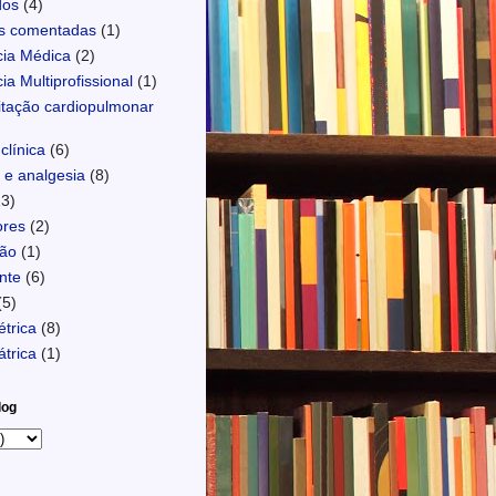
dos
(4)
s comentadas
(1)
ia Médica
(2)
ia Multiprofissional
(1)
tação cardiopulmonar
clínica
(6)
e analgesia
(8)
23)
ores
(2)
são
(1)
nte
(6)
(5)
étrica
(8)
átrica
(1)
log