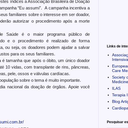
 estes índices a Associação Brasileira de Doação
campanha “Eu assumi”. A campanha incentiva a
seus familiares sobre o interesse em ser doador,
oderão autorizar o procedimento após a morte
e Saúde é o maior programa público de
ndo e o procedimento é realizado de forma
Links de int
ta, ou seja, os doadores podem ajudar a salvar
ustos para os seus familiares.
Associaç
Intensiva
a é tamanha que após o óbito, um único doador
European
até 10 vidas, com transplante de rins, pâncreas,
Care Me
as, pele, ossos e válvulas cardíacas.
Society o
população sobre o tema é muito importante.
Medicin
dia nacional da doação de órgãos. Apoie você
ILAS
Terapia 
Blog Art
Cardiop
sumi.com.br/
Pesquisar es