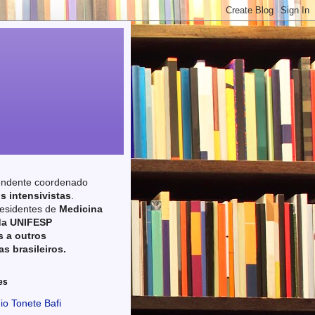
endente coordenado
s intensivistas
.
esidentes de
Medicina
da UNIFESP
 a outros
as brasileiros.
es
io Tonete Bafi