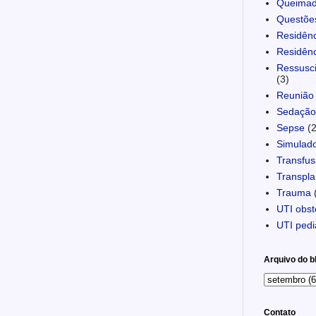
Queima
Questõe
Residênc
Residênc
Ressusci
(3)
Reunião 
Sedação 
Sepse
(
Simulad
Transfu
Transpla
Trauma
UTI obst
UTI pedi
Arquivo do b
Contato