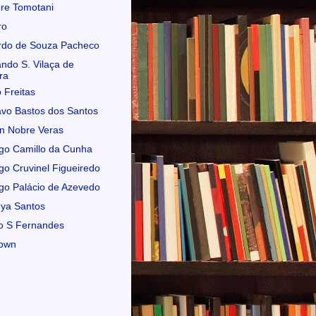
re Tomotani
ro
rdo de Souza Pacheco
ndo S. Vilaça de
ra
o Freitas
vo Bastos dos Santos
n Nobre Veras
go Camillo da Cunha
go Cruvinel Figueiredo
go Palácio de Azevedo
ya Santos
o S Fernandes
own