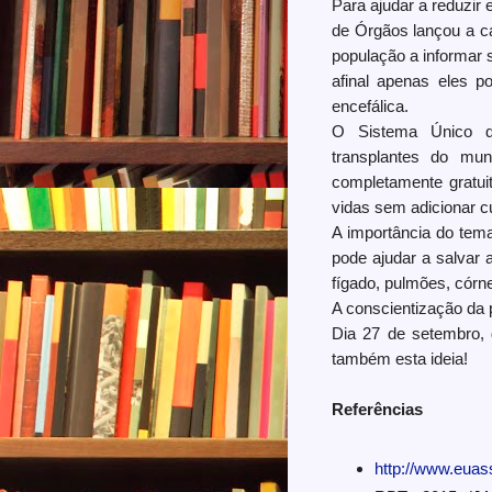
Para ajudar a reduzir
de Órgãos lançou a 
população a informar 
afinal apenas eles p
encefálica.
O Sistema Único d
transplantes do mu
completamente gratui
vidas sem adicionar c
A importância do tem
pode ajudar a salvar 
fígado, pulmões, córne
A conscientização da 
Dia 27 de setembro, 
também esta ideia!
Referências
http://www.euas