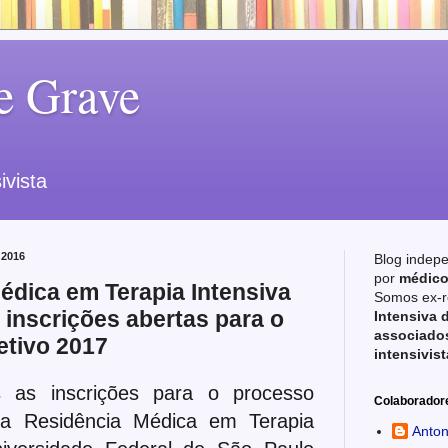
e Grave
ivista
 2016
Blog indep
por
médico
édica em Terapia Intensiva
Somos ex-r
 inscrições abertas para o
Intensiva 
associados
etivo 2017
intensivist
 as inscrições para o processo
Colaborador
da Residência Médica em Terapia
Anton