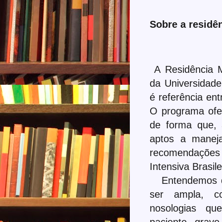
Sobre a residê
A Residência M
da Universidad
é referência ent
O programa ofer
de forma que, 
aptos a maneja
recomendaçõe
Intensiva Brasil
Entendemos qu
ser ampla, c
nosologias qu
paciente grave