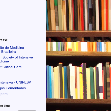
eresse
ão de Medicina
 Brasileira
 Society of Intensive
dicine
f Critical Care
e
Intensiva - UNIFESP
igos Comentados
apers
te blog