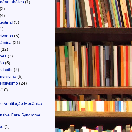
o/metabólico
(1)
(2)
(4)
estinal
(9)
1)
ivados
(5)
âmica
(31)
(12)
ções
(3)
ão
(5)
culação
(2)
ensivismo
(6)
ensivismo
(24)
(10)
e Ventilação Mecânica
ensive Care Syndrome
os
(1)