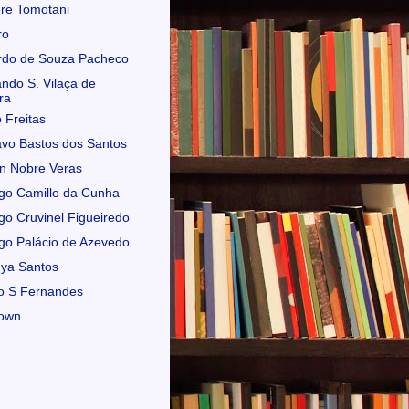
re Tomotani
ro
rdo de Souza Pacheco
ndo S. Vilaça de
ra
o Freitas
vo Bastos dos Santos
n Nobre Veras
go Camillo da Cunha
go Cruvinel Figueiredo
go Palácio de Azevedo
ya Santos
o S Fernandes
own