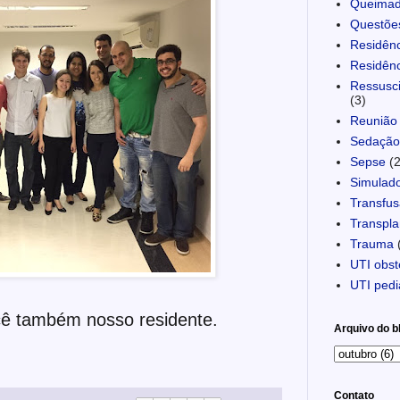
Queima
Questõe
Residênc
Residênc
Ressusci
(3)
Reunião 
Sedação 
Sepse
(
Simulad
Transfu
Transpla
Trauma
UTI obst
UTI pedi
cê também nosso residente.
Arquivo do b
Contato