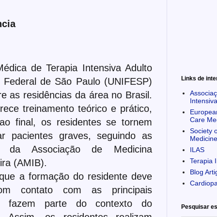
ncia
édica de Terapia Intensiva Adulto
Links de int
e Federal de São Paulo (UNIFESP)
Associaç
re as residências da área no Brasil.
Intensiva
ece treinamento teórico e prático,
European
Care Me
ao final, os residentes se tornem
Society o
r pacientes graves, seguindo as
Medicin
s da Associação de Medicina
ILAS
Terapia 
eira (AMIB).
Blog Art
e a formação do residente deve
Cardiop
om contato com as principais
e fazem parte do contexto do
Pesquisar es
. Assim, os residentes realizam