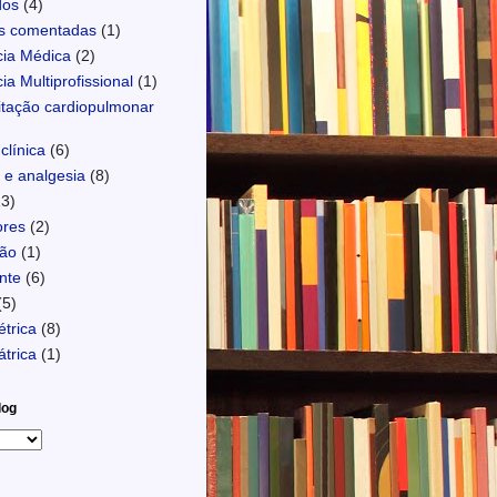
dos
(4)
s comentadas
(1)
ia Médica
(2)
ia Multiprofissional
(1)
tação cardiopulmonar
clínica
(6)
e analgesia
(8)
23)
ores
(2)
são
(1)
nte
(6)
(5)
étrica
(8)
átrica
(1)
log