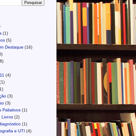
)
a
(1)
cos
(5)
em Destaque
(16)
0)
8)
)
11
(4)
(1)
1)
ção
(3)
so
(3)
 Paliativos
(1)
 Livros
(2)
diagnóstico
(1)
ografia e UTI
(4)