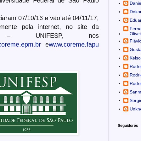
niversidade Federal de São Paulo
Danie
Doko
ciaram 07/10/16 e vão até 04/11/17,
Edua
vamente pela internet, no site da
Ferna
Olivei
 – UNIFESP, nos
Flávi
coreme.epm.br
e
www.coreme.fapu
Gusta
Kelso
Rodri
Rodri
Rodri
Sanm
Sergi
Unkn
Seguidores