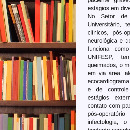
estágios em dive
No Setor de T
Universitário,
clínicos, pós-o
neurológica e 
funciona como
UNIFESP, te
queimados, o mó
em via área, a
ecocardiograma
e de controle
estágios exte
contato com pac
pós-operatór
infectologia,
bastante comple