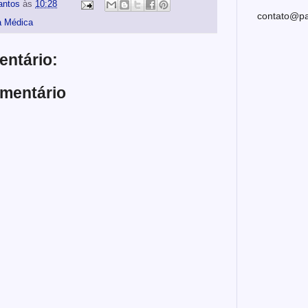
antos
às
10:28
contato@pa
a Médica
ntário:
mentário