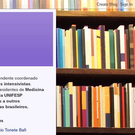
endente coordenado
s intensivistas
.
esidentes de
Medicina
da UNIFESP
 a outros
as brasileiros.
es
io Tonete Bafi