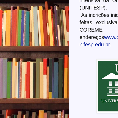
intensiva da U
(UNIFESP).
As incrições ini
feitas exclusi
COREME
endereços
www.
nifesp.edu.br
.