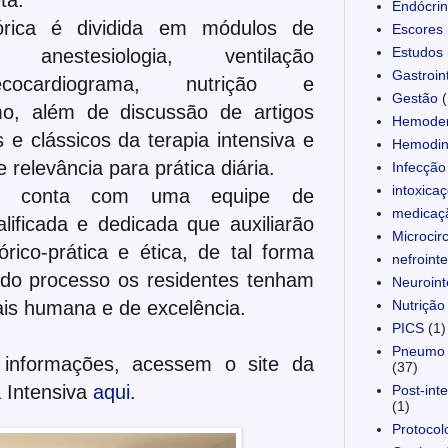
Endócrin
ica é dividida em módulos de
Escores
Estudos
, anestesiologia, ventilação
Gastroint
cocardiograma, nutrição e
Gestão
(
smo, além de discussão de artigos
Hemoder
is e clássicos da terapia intensiva e
Hemodin
relevância para prática diária.
Infecção
intoxica
 conta com uma equipe de
medicaç
alificada e dedicada que auxiliarão
Microcir
rico-prática e ética, de tal forma
nefroint
 do processo os residentes tenham
Neuroint
is humana e de excelência.
Nutrição
PICS
(1)
Pneumo 
informações, acessem o site da
(37)
a Intensiva
aqui
.
Post-int
(1)
Protocol