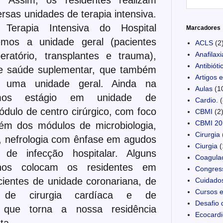
rsas unidades de terapia intensiva.
erapia Intensiva do Hospital
Marcadores
 temos a unidade geral (pacientes
ACLS
(2
peratório, transplantes e trauma),
Anafilaxi
Antibióti
de saúde suplementar, que também
Artigos 
 uma unidade geral. Ainda na
Aulas
(1
mos estágio em unidade de
Cardio.
(
dulo de centro cirúrgico, com foco
CBMI
(2
CBMI 20
lém dos módulos de microbiologia,
Cirurgia
, nefrologia com ênfase em agudos
Ciurgia
(
 de infecção hospitalar. Alguns
Coagula
rnos colocam os residentes em
Congres
ientes de unidade coronariana, de
Cuidados
Cursos e
io de cirurgia cardíaca e de
Desafio 
 o que torna a nossa residência
Ecocardi
ta.