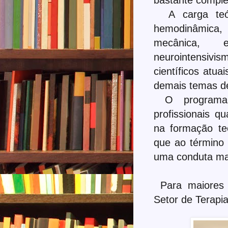
A carga teór
hemodinâmica
mecânica, e
neurointensivi
científicos atua
demais temas de 
O programa
profissionais qu
na formação teó
que ao término
uma conduta ma
Para maiores 
Setor de Terapi