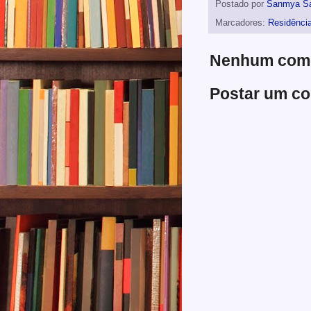
Postado por
Sanmya S
Marcadores:
Residênci
Nenhum come
Postar um co